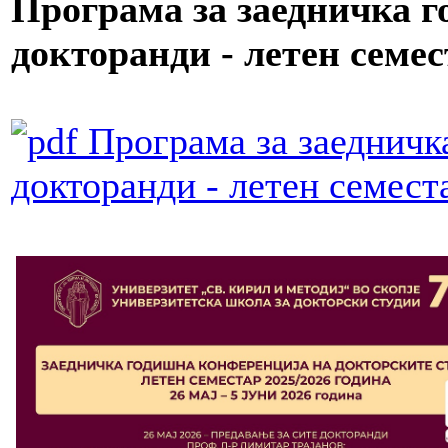
Програма за заедничка г
докторанди - летен семес
Програма за заедничк
докторанди - летен семест