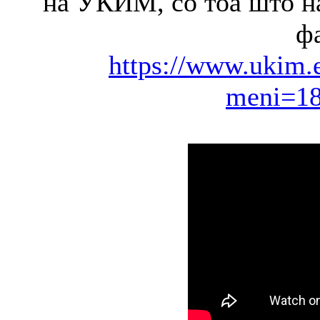
на УКИМ, со тоа што на
фа
https://www.ukim.
meni=1