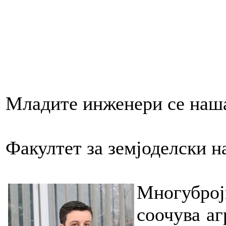
Младите инженери се наша
Факултет за земјоделски н
Многуброј
соочува аг