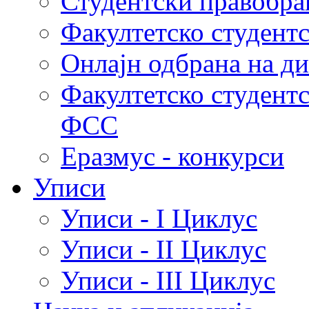
Студентски правобра
Факултетско студент
Онлајн одбрана на д
Факултетско студент
ФСС
Еразмус - конкурси
Уписи
Уписи - I Циклус
Уписи - II Циклус
Уписи - III Циклус