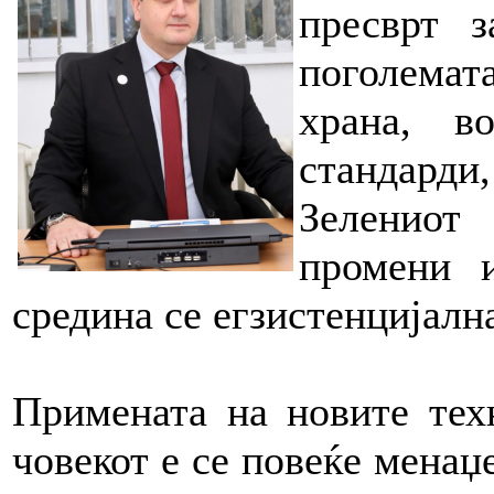
пресврт з
поголемат
храна, в
стандард
Зелениот
промени и
средина се егзистенцијална
Примената на новите тех
човекот е се повеќе менаџе