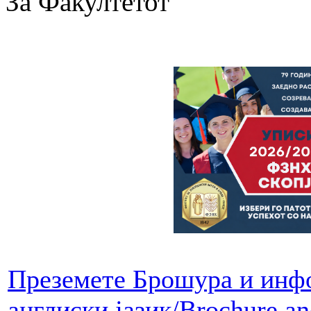
За Факултетот
Преземете Брошура и инфо
англиски јазик/Brochure an