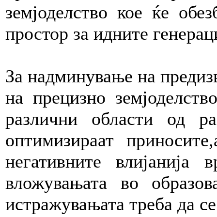
земјоделство кое ќе обез
простор за идните генерац
За надминување на предизв
на прецизно земјоделство
различни области од р
оптимизираат приносите
негативните влијанија в
вложувањата во образов
истражувањата треба да се