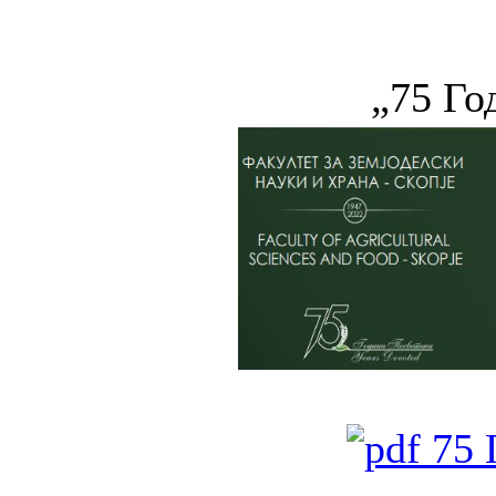
„75 Г
75 