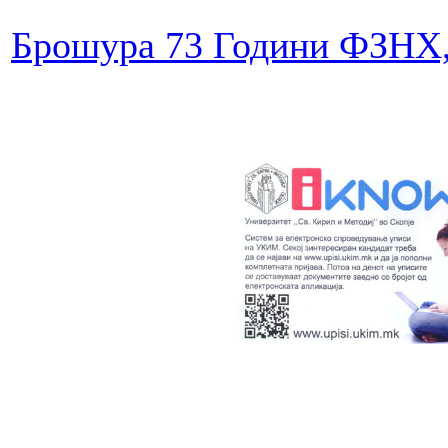
Брошура 73 Години ФЗН