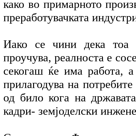
како во примарното произв
преработувачката индустри
Иако се чини дека тоа
проучува, реалноста е сос
секогаш ќе има работа, а
прилагодува на потребите 
од било кога на држават
кадри- земјоделски инжен